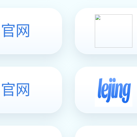
行星齿轮减速机
齿轮减速机
齿轮减
共 14 条记录
1
2
下一页
尾页