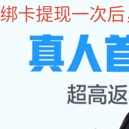
xk星空体育
xk星空体育:欢迎来到xk星空体育电机有限公司官网！
网站xk星空体育
直流减速电机
xk星空
齿轮减速电机
交流电机
调速器
线圈
直结型齿轮减速机
直流电机