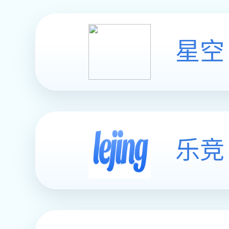
交流电机厂家
齿轮减速电机
齿轮减速电机厂家
交流电机厂家
无刷直流减速电机
微型直线减速电机
永磁交流电机
xk星空体育:微型直
结型齿轮减速机
硬齿面减速电机
xk星空体育:直流xk
星空体育
齿轮减速电机厂家
交流减速电机
联系xk星空体育
东
莞松立电机有限公司
企业名称：
联系人：刁先生
电 话：0769-81626632
手 机：13726435718