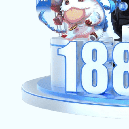
直流电机
直线式减速电机
xk星空体育 资讯
怎样计算直流减速电机的传动效率？
xk星空体育:根据负载特性调整直流减速
电机的控制策略
xk星空体育:如何破解xk星空体育 在高温
下的散热难题
xk星空体育:xk星空体育 相比普通电机节
能效果如何
xk星空体育:根据需求选直流减速电机合
适功率
xk星空体育:直流减速电机的扭矩特性如
何提升输出
热门关键词