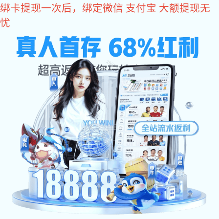
xk星空体育
欢迎来到xk星空体育电机有限公司官网！
在
网站xk星空体育
直流减速电机
xk星空体育:关于xk
在线留言
线
客
齿轮减速电机
公司简介
分享到...
服
星空体育
交流电机
调速器
线圈
扫描二维码
直结型齿轮减速机
直流电机