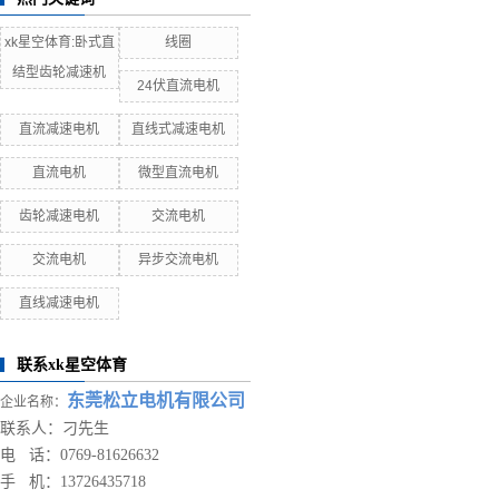
xk星空体育:卧式直
线圈
结型齿轮减速机
24伏直流电机
直流减速电机
直线式减速电机
直流电机
微型直流电机
齿轮减速电机
交流电机
交流电机
异步交流电机
直线减速电机
联系xk星空体育
东
莞松立电机有限公司
企业名称：
联系人：刁先生
电 话：0769-81626632
手 机：13726435718