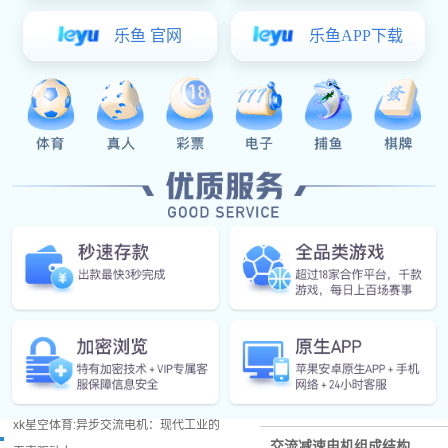
xk星空体育:怎样依据实际
交流电机
在各类工业及民用设备中，减速
调速器
减速电机型号，依据实际需求准
线圈
xk星空体育:交流减速电机
直结型齿轮减速机
交流减速电机在工业生产与日常
直流电机
定性作用。
直线式减速电机
xk星空体育:交流减速电机
xk星空体育 资讯
交流减速电机的换向通常涉及改
xk星空体育:直流减速电机为什么容易发
xk星空体育:直流减速电机
热
要控制直流减速电机的电流，可以
xk星空体育:交流减速电机电流过大怎么
速和扭矩，从而影响电流。
排查
xk星空体育:xk星空体育 
xk星空体育:xk星空体育 能否实现无级变
当使用带制动器的xk星空体育 
速
以及带编码器的齿轮电动机的分
xk星空体育:异步交流电机：现代工业的
交流减速电机组成结构