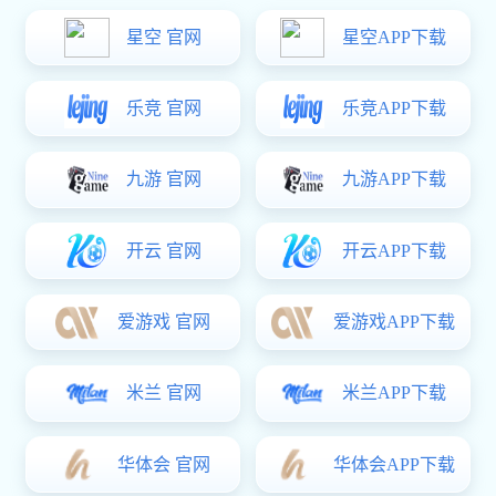
直线式减速电机
xk星空体育 中心
xk星空体育 分类
公司xk星空体育
xk星空体育:直流减速电机
常见问题
在各种电机产品中，直流减速电
技术知识
电机结构、运行工况和环境条件
xk星空体育:交流减速电机
产品分类
首先，应检查负载情况。交流减
齿轮减速电机