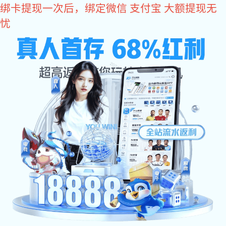
xk星空体育
欢迎来到xk星空体育电机有限公司官网！
在
网站xk星空体育
直流减速电机
xk星空体育:关于xk
在线留言
线
客
齿轮减速电机
公司简介
分享到...
服
星空体育
交流电机
调速器
线圈
扫描二维码
直结型齿轮减速机
直流电机