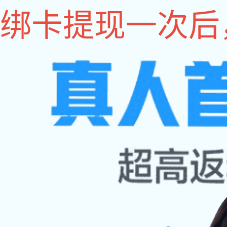
xk星空体育
xk星空体育:欢迎来到xk星空体育电机有限公司官网！
网站xk星空体育
直流减速电机
xk星空
齿轮减速电机
交流电机
调速器
线圈
直结型齿轮减速机
直流电机