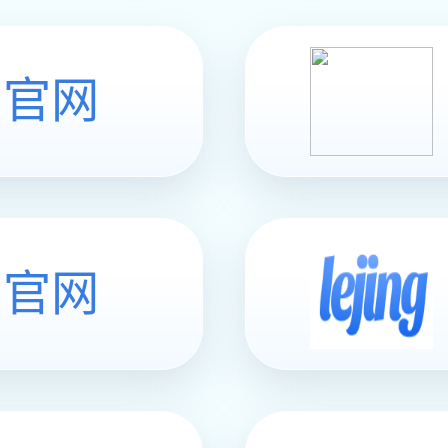
者，散热条件不足也是常见问题。直流减速电机体积紧凑，内部空
电机热量难以有效释放，导致运行温度持续上升。
压不稳定同样会影响发热。若电源电压偏高，电机电流随之增加，
，应确保电源稳定，并根据额定参数正确接入电压。
外，润滑不当也可能引发问题。减速机齿轮若缺乏润滑或润滑油品
速发热。
减少直流减速电机发热，用户应从合理选型、稳定供电、定期维护
持良好润滑、保证环境通风，可以有效降低电机温升，延长其使
xk星空体育://sihaicaifu.com/news/382.html
直流减速电机
流减速电机电流过大怎么排查