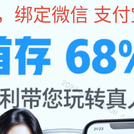
体育:关于xk
厂房设备
xk星空体育
xk星空体育
公司简介
工厂设备
xk星空体育:
星空体育
常见问
空体
技术知