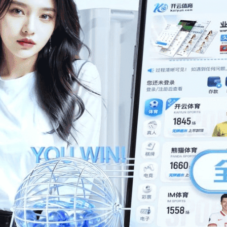
电机为什么容易发热
您的当前
直流减速电机为什么容易发
发布日期：
2025-09-11 15:12:59
作者：
点击：
0
种电机产品中，
直流减速电机
因其调速性能优良、转矩大而被广
电机
容易出现发热现象。其原因涉及电机结构、运行工况和环境