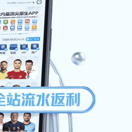
位置：
首 页
>
xk星空体育:xk星空体育 动态
>
常见问题
> 直流
减速电机为什么容易发热
热
泛应用。但许多用户在使用过程中发现，
直
条件等多个方面。