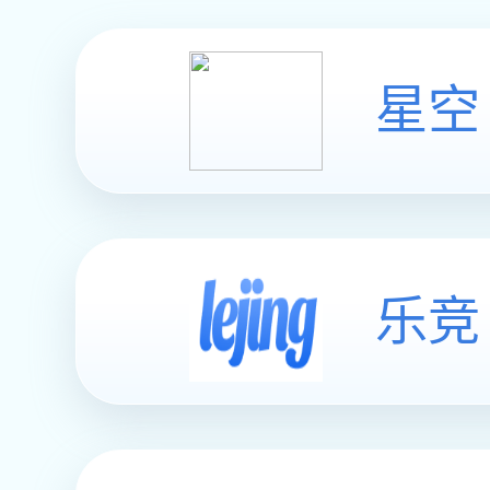
无声驱动力
再
xk星空体育:微型交流减速电机是什么?
都会使
xk星空体育:单相交流电机：驱动日常的
电
无声力量
电机时
此
热门关键词
从而加
为
齿轮减速电机
异步交流电机
况、保
硬齿面减速机
直流减速电机
行星齿轮减速机
直线减速电机
本文网址：
永磁直流电机
交流电机厂家
相关标签：
微型交流减速电机
直结型齿轮减速机
上一篇：
三相交流电机
卧式直结型齿轮减
下一篇：
交
速机
相关产品：